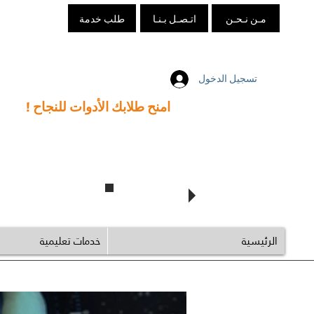
مـن نـحـن
اتـصـل بـنـا
طلب خدمة
تسجيل الدخول
امنح طلابك الأدوات للنجاح !
تابع @arabedtech
الرئيسية
خدمات تعليمية