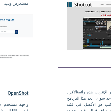
مستعرض ويب.
 الإنترنت هذه رائعةالأفراد
OpenShot
د سواء. يعد هذا البرنامج
تب هو الأفضل في فئته
واجهة مستخدم سهل
 إضافة قوالب فيديو جديدة
فيديو رائعًا للمبتد