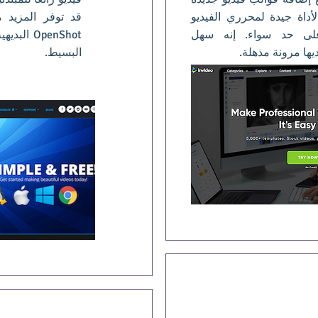
لأداة جيدة لمحرري الفيديو
قد توفر المزيد 
 على حد سواء. إنه سهل
OpenShot 
يها مرونة مذهلة.
البسيط.