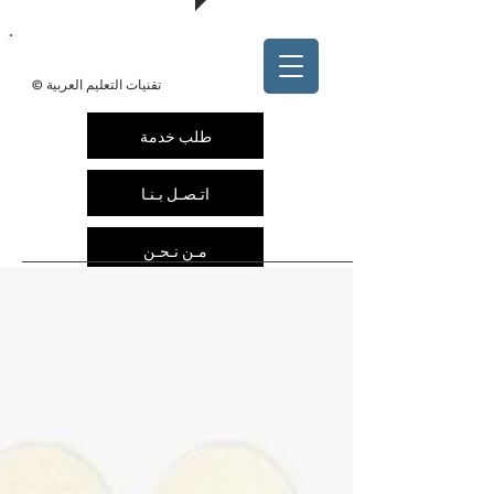
@arabedtech
ArabEdTech.com
© تقنيات التعليم العربية
طلب خدمة
اتـصـل بـنـا
مـن نـحـن