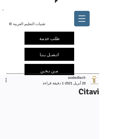
@arabedtech
ArabEdTech.com
© تقنيات التعليم العربية
طلب خدمة
اتـصـل بـنـا
مـن نـحـن
arabedtech
20 أبريل 2021
1 دقيقة قراءة
Citavi