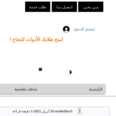
مـن نـحـن
اتـصـل بـنـا
طلب خدمة
تسجيل الدخول
امنح طلابك الأدوات للنجاح !
تابع @arabedtech
الرئيسية
خدمات تعليمية
arabedtech
20 أبريل 2021
1 دقيقة قراءة