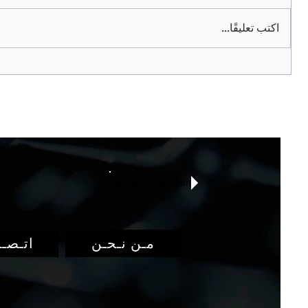
اكتب تعليقًا...
أفضل ١٠ أدوات لإعادة الصياغة
أف
٢٠٢١
عن الانتحال
لعام ٢٠٢٠
تابع @arabedtech
مـن نـحـن
اتـصـل