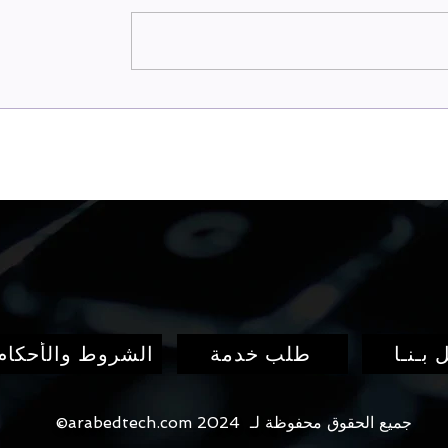
ضل ١٠ أدوات مجانية للكشف
 و السرقات الأدبية
 بـنـا
طلب خدمة
الشروط والأحكام
جميع الحقوق محفوظة لـ 2024 arabedtech.com©