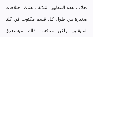
بخلاف هذه المعايير الثلاثة ، هناك اختلافات 
صغيرة بين طول كل قسم مكتوب في كلتا 
الوثيقتين ولكن مناقشة ذلك سيستغرق 
الكثير من الوقت. بشكل عام ، يمكنك القول 
أن الاختلاف بين الوثيقتين يعتمد إلى حد كبير 
على الاختلاف بين الدورات التي يتابعونها. 
المصدر : ستيفاني واتسون
مستشار - جامعة سوانسي