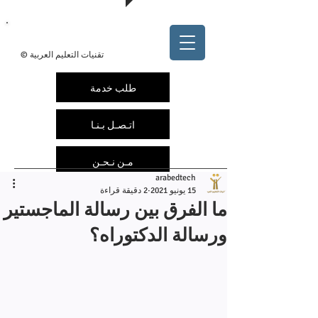
@arabedtech
ArabEdTech.com
© تقنيات التعليم العربية
طلب خدمة
اتـصـل بـنـا
مـن نـحـن
arabedtech
15 يونيو 2021
2 دقيقة قراءة
ما الفرق بين رسالة الماجستير
ورسالة الدكتوراه؟