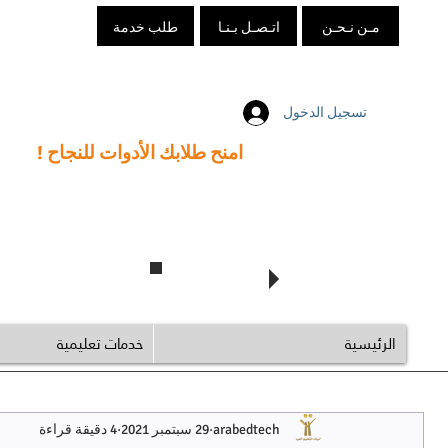
مـن نـحـن
اتـصـل بـنـا
طلب خدمة
تسجيل الدخول
امنح طلابك الأدوات للنجاح !
تابع @arabedtech
الرئيسية
خدمات تعليمية
arabedtech
29 سبتمبر 2021
4 دقيقة قراءة