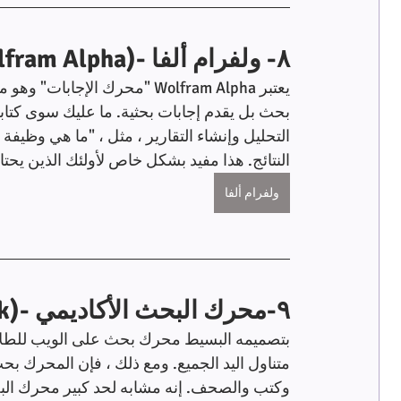
٨- ولفرام ألفا -(Wolfram Alpha)
يعتبر Wolfram Alpha "محرك الإ
بحث بل يقدم إجابات بحثية. ما عليك سوى كتابة 
التحليل وإنشاء التقارير ، مثل ، "ما هي وظيف
النتائج. هذا مفيد بشكل خاص لأولئك الذين يحت
ولفرام ألفا
٩-محرك البحث الأكاديمي -(Refseek)
بتصميمه البسيط محرك بحث على الويب للطلاب 
متناول اليد الجميع. ومع ذلك ، فإن المحرك