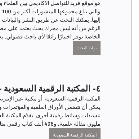
وا
إليها. يمكنك البحث عن طريق النشر والبيانات 
الخاصة توفر اختيارًا رائعًا لأي باحث فضولي. يخ
بوابة البحث
٤- المكتبة الرقمية السعودية -(Saudi Digital Library -SDL)
المكتبة الرقمية السعودية  أو مكتبة عبر الإنترن
يمكن أن تتضمن الأوراق العلمية والمؤتمرات و
مليون مقالة علمية، و496 ألف كتاب رقمي متاح. وتقدم ورش عمل الكترونية في شتى المجالات.
المكتبة الرقمية السعودية