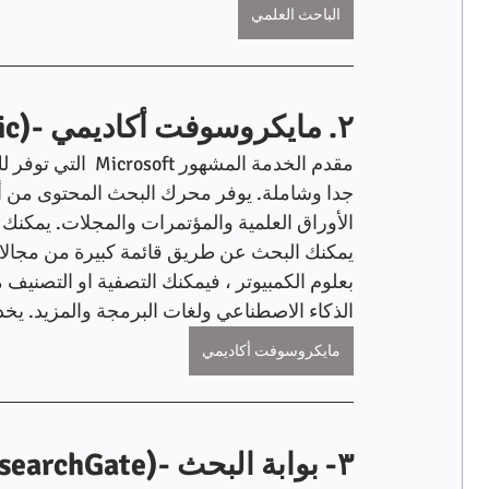
الباحث العلمي
٢. مايكروسوفت أكاديمي -(Microsoft Academic)
الأوراق العلمية والمؤتمرات والمجلات. يمكن
يمكنك البحث عن طريق قائمة كبيرة من مجالات ا
بعلوم الكمبيوتر ، فيمكنك التصفية او التصنيف
الذكاء الاصطناعي ولغات البرمجة والمزيد. يخدم 
مايكروسوفت أكاديمي
٣- بوابة البحث -(ResearchGate)