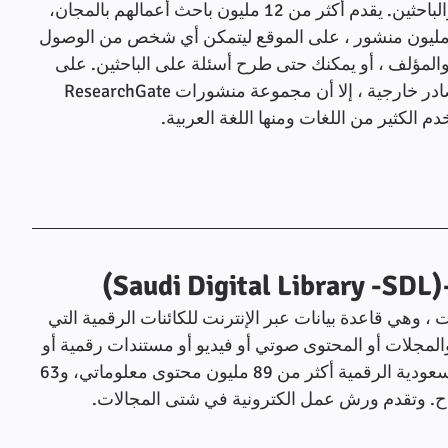
هو موقع فريد للتواصل الاكاديمي بين العلماء والباحثين. يقدم أكثر من 12 مليون باحث أعمالهم بالمجان، 
لتي يبلغ مجموعها المنشورات أكثر من 100 مليون منشور ، على الموقع ليتمكن أي شخص من الوصول 
والمؤلف ، أو يمكنك حتى طرح أسئلة على الباحثين. على 
الرغم من أنه ليس محرك بحث يعتمد على مصادر خارجية ، إلا أن مجموعة منشورات ResearchGate 
دم الكثير من اللغات ومنها اللغة العربية.
ت ، وهي قاعدة بيانات عبر الإنترنت للكائنات الرقمية التي 
المجلات أو المحتوى صوتي أو فيديو أو مستندات رقمية أو 
تنسيقات وسائط رقمية أخرى. تقدّم المكتبة السعودية الرقمية أكثر من 89 مليون محتوى معلوماتي، و63 