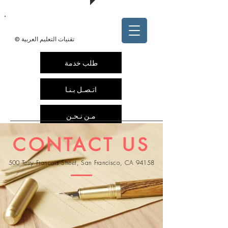
@arabedtech
ArabEdTech.com
© تقنيات التعليم العربية
طلب خدمة
اتـصـل بـنـا
مـن نـحـن
CONTACT US
500 Terry Francois Street, San Francisco, CA 94158