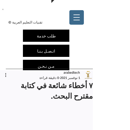
@arabedtech
ArabEdTech.com
© تقنيات التعليم العربية
طلب خدمة
اتـصـل بـنـا
مـن نـحـن
arabedtech
1 نوفمبر 2021
0 دقيقة قراءة
٧ أخطاء شائعة في كتابة
مقترح البحث.