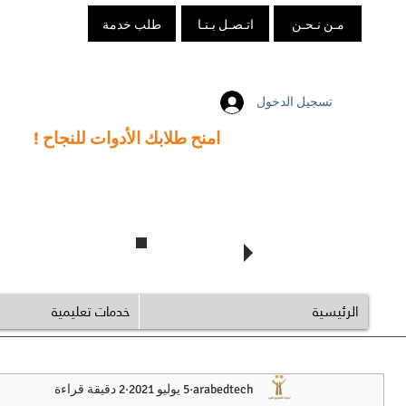
مـن نـحـن
اتـصـل بـنـا
طلب خدمة
تسجيل الدخول
امنح طلابك الأدوات للنجاح !
تابع @arabedtech
الرئيسية
خدمات تعليمية
arabedtech
5 يوليو 2021
2 دقيقة قراءة