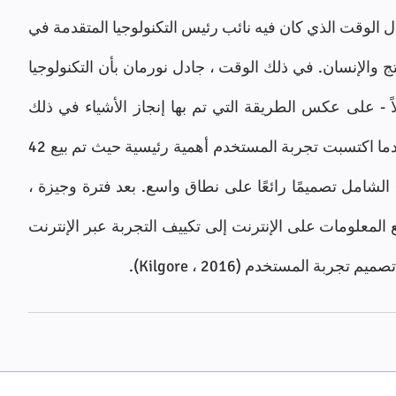
صاغ دونالد نورمان في منتصف التسعينيات خلال الوقت الذي كان فيه نائب رئيس التكنولوجيا المتقدمة في 
Apple Computer ، يصف UX العلاقة بين المنتج والإنسان. في ذلك الوقت ، جادل نورمان بأن التكنولوجيا 
يجب أن تتطور لتضع احتياجات المستخدم أولاً - على عكس الطريقة التي تم بها إنجاز الأشياء في ذلك 
الوقت. لم يكن الأمر كذلك حتى عام 2005 عندما اكتسبت تجربة المستخدم أهمية رئيسية حيث تم بيع 42 
مليون جهاز iPod في ذلك العام وشهد السوق الشامل تصميمًا رائعًا على نطاق واسع. بعد فترة وجيزة ، 
تحولت الأوصاف الوظيفية والتوقعات من وضع المعلومات على الإنترنت إلى تكييف التجربة عبر الإنترنت 
بة المستخدم (Kilgore ، 2016).