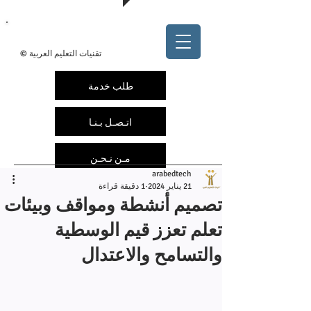
@arabedtech
ArabEdTech.com
© تقنيات التعليم العربية
طلب خدمة
اتـصـل بـنـا
مـن نـحـن
arabedtech
21 يناير 2024
1 دقيقة قراءة
تصميم أنشطة ومواقف وبيئات
تعلم تعزز قيم الوسطية
والتسامح والاعتدال