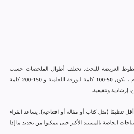
الملخص او ABSTRACTS  : هو ملخص الخطوط العريضة للبحث. تختلف أطوال الملخصات حسب 
التخصص والغرض من المشروع ؛ بشكل عام ، تكون 50-100 كلمة للورقة اللعلمية و 150-200 كلمة  
 إرشادية وتثقيفية.
يغطي الملخص الإرشادي في الغالب مستندًا أقل تنظيمًا (مثل كتاب أو مقالة أو افتتاحية). يساعد القراء 
على فهم و التركيزعلى الافكار والحجج والاستنتاجات الخاصة بالمستند الأكبر حتى يتمكنوا من تحديد ما إذا 