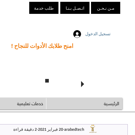
مـن نـحـن
اتـصـل بـنـا
طلب خدمة
تسجيل الدخول
امنح طلابك الأدوات للنجاح !
تابع @arabedtech
الرئيسية
خدمات تعليمية
arabedtech
20 فبراير 2021
2 دقيقة قراءة