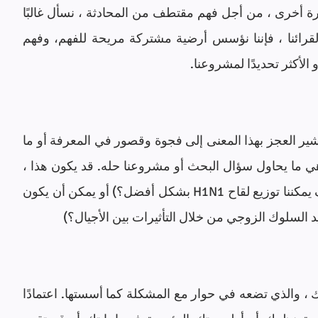
السياق هو في الأساس ما يحيط بالشيء. بعبارة أخرى ، من أجل فهم مقتطف من المحادثة ، نسأل غالبًا 
"قال ذلك في أي سياق؟" عندما نوفر سياقًا لقرائنا ، فإننا نؤسس أرضية مشتركة مريحة للفهم، وفهم 
الأكثر تحديدًا لمشروعنا. 
المشكلة هي في الأساس إنشاء وفهم عجز. يشير العجز بهذا المعنى إلى فجوة وقصور في المعرفة أو ما 
قد يساء فهمه أو يتم التغاضي عنه. المشكلة هي ما يحاول سؤال البحث أو مشروعنا حله. قد يكون هذا ، 
على سبيل المثال ، سؤالًا عمليًا أو حقيقيًا (كيف يمكننا توزيع لقاح H1N1 بشكل أفضل؟) أو يمكن أن يكون 
ديد السلوك الزوجي من خلال التأثيرات بين الأجيال؟)
هذا هو ملخصك أو وصفك لورقتك أو مشروعك ، والذي تضعه في حوار مع المشكلة كما أسستها. اعتمادًا 