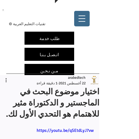
@arabedtech
ArabEdTech.com
© تقنيات التعليم العربية
طلب خدمة
اتـصـل بـنـا
مـن نـحـن
arabedtech
22 أغسطس 2021
1 دقيقة قراءة
اختيار موضوع البحث في
الماجستير و الدكتوراة مثير
للاهتمام هو التحدي الأول لك.
https://youtu.be/qSEtdLyJ7vw